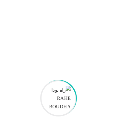
شوپیرو شا
نویسنده
لینا انتونی
نویسنده
مونالیزا کریون
مدیریت