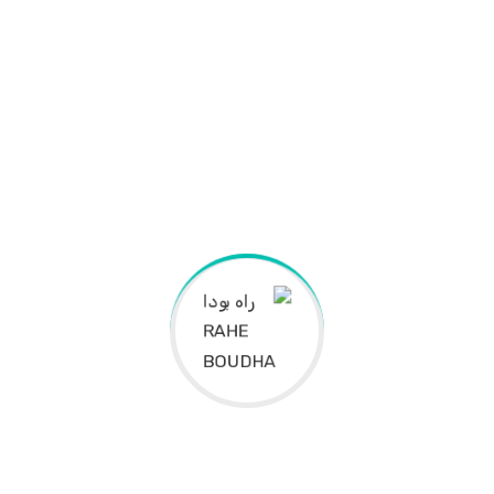
info
(123) 
Physics
85%
Biology
75%
لورم ایپسوم متن ساختگی با تولید سادگی ن
چاپگرها و متون بلکه روزنامه و مجله در ستون 